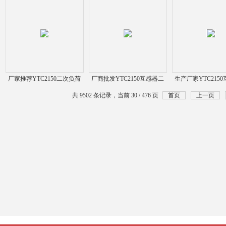
厂家推荐YTC2150二次负荷
厂商批发YTC2150互感器二
生产厂家YTC215
测试仪
次负荷测试仪
次负载测量
共 9502 条记录，当前 30 / 476 页
首页
上一页