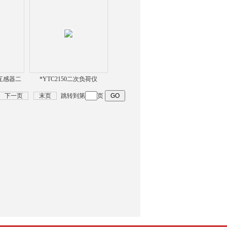
0互感器二
*YTC2150二次负荷仪
仪
下一页
末页
跳转到第
页