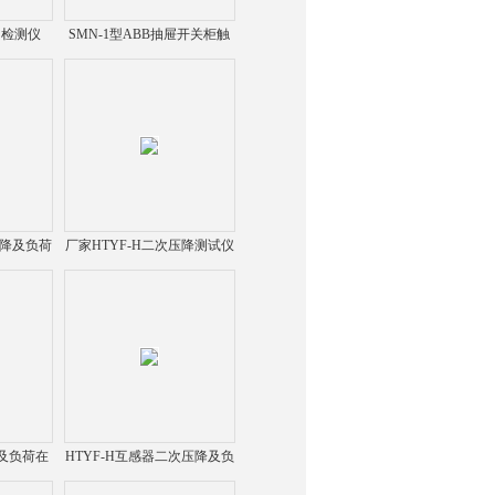
力检测仪
SMN-1型ABB抽屉开关柜触
点压力检测仪
压降及负荷
厂家HTYF-H二次压降测试仪
降及负荷在
HTYF-H互感器二次压降及负
荷在线测试仪