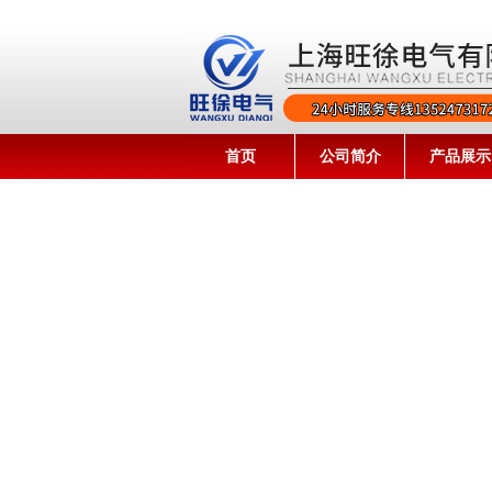
首页
公司简介
产品展示