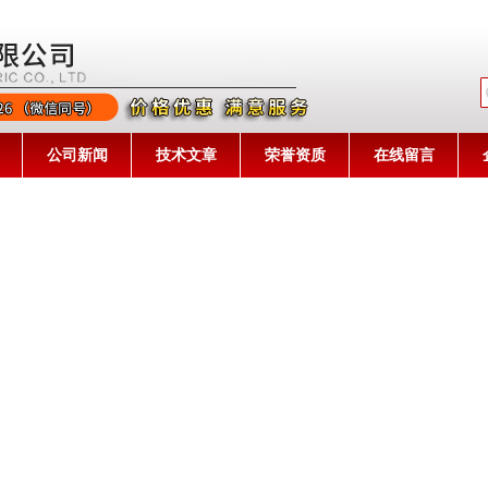
公司名称
公司新闻
技术文章
荣誉资质
在线留言