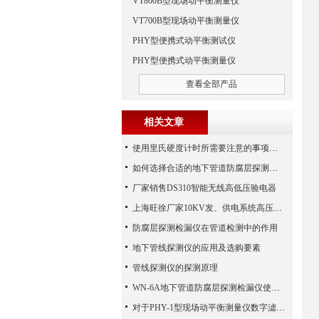
VT800B型现场动平衡测量仪
VT700B型现场动平衡测量仪
PHY型便携式动平衡测试仪
PHY型便携式动平衡测量仪
查看全部产品
相关文章
使用里氏硬度计时所需要注意的事项分享
如何选择合适的地下管道防腐层探测检测仪？
厂家销售DS310智能无线高低压验电器
上海旺徐厂家10KV发、供电系统高压试验设备的配置
防腐层探测检漏仪在管道检测中的作用
地下管线探测仪的应用及选购要素
管线探测仪的探测原理
WN-6A地下管道防腐层探测检漏仪使用的特性存在哪些方面
对于PHY-1型现场动平衡测量仪数字滤波方法研究