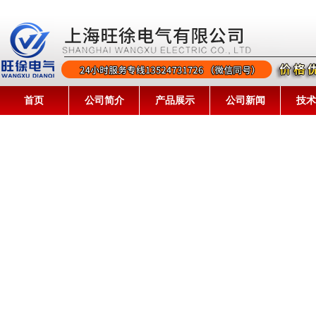
首页
公司简介
产品展示
公司新闻
技术