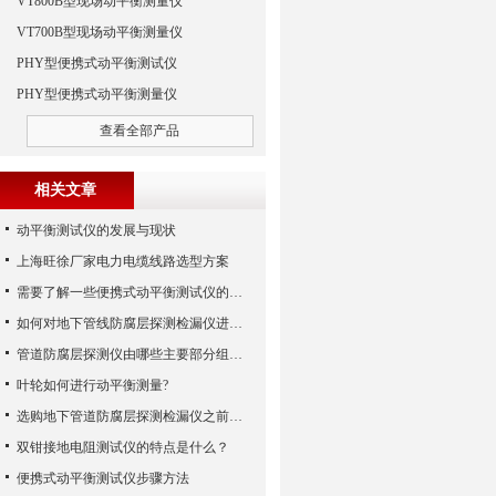
VT800B型现场动平衡测量仪
VT700B型现场动平衡测量仪
PHY型便携式动平衡测试仪
PHY型便携式动平衡测量仪
查看全部产品
相关文章
动平衡测试仪的发展与现状
上海旺徐厂家电力电缆线路选型方案
需要了解一些便携式动平衡测试仪的性能特点
如何对地下管线防腐层探测检漏仪进行维护和保养？
管道防腐层探测仪由哪些主要部分组成？
叶轮如何进行动平衡测量?
选购地下管道防腐层探测检漏仪之前一定要了解它的技术指标
双钳接地电阻测试仪的特点是什么？
便携式动平衡测试仪步骤方法