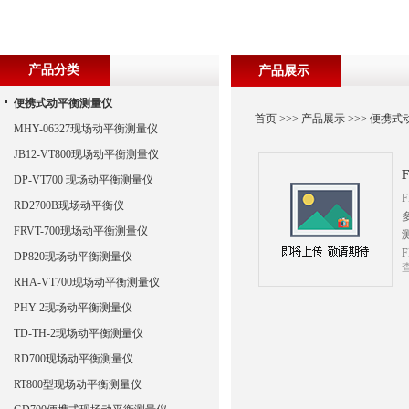
产品分类
产品展示
便携式动平衡测量仪
首页
>>>
产品展示
>>>
便携式
MHY-06327现场动平衡测量仪
JB12-VT800现场动平衡测量仪
DP-VT700 现场动平衡测量仪
RD2700B现场动平衡仪
FRVT-700现场动平衡测量仪
DP820现场动平衡测量仪
RHA-VT700现场动平衡测量仪
PHY-2现场动平衡测量仪
TD-TH-2现场动平衡测量仪
RD700现场动平衡测量仪
RT800型现场动平衡测量仪