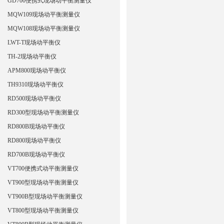
GD700便携式现场动平衡测量仪
MQW109现场动平衡测量仪
MQW108现场动平衡测量仪
LWT-T现场动平衡仪
TH-2现场动平衡仪
APM800现场动平衡仪
TH9310现场动平衡仪
RD500现场动平衡仪
RD300型现场动平衡测量仪
RD800B现场动平衡仪
RD800现场动平衡仪
RD700B现场动平衡仪
VT700便携式动平衡测量仪
VT900型现场动平衡测量仪
VT900B型现场动平衡测量仪
VT800型现场动平衡测量仪