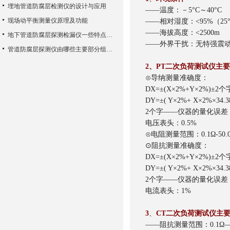
埋地管道防腐层检测仪的设计与应用
——温度：－5°C～40°C
现场动平衡测量仪原理及功能
——相对湿度：<95%（25
——海拔高度：<2500m
地下管道防腐层探测检漏仪一些特点介绍以及组成结构
——外界干扰：无特强震
管道防腐层探测仪由哪些主要部分组成？
2
、PT二次负荷测试仪主
⊙导纳测量准确度：
DX=±(X×2%+Y×2%)±2个
DY=±( Y×2%+ X×2%×34.
2个字——仪器的量化误差
电压表头：0.5%
⊙电阻测量范围：0.1Ω-50.
⊙阻抗测量准确度：
DX=±(X×2%+Y×2%)±2个
DY=±( Y×2%+ X×2%×34.
2个字——仪器的量化误差
电流表头：1%
3
、
CT二次负荷测试仪主
——阻抗测量范围：0.1Ω—5