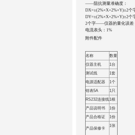
——阻抗测量准确度：
DX=±(2%×X+2%×Y)±2个
DY=±(2%×X+2%×Y)±2个
2个字——仪器的量化误差
电流表头：1%
附件配件
名称
数量
仪器主机
1台
测试线
1套
电源适配器
1个
钳表5A
1只
RS232连接线
1根
产品说明书
1份
产品合格证
1份
1张
产品保修卡