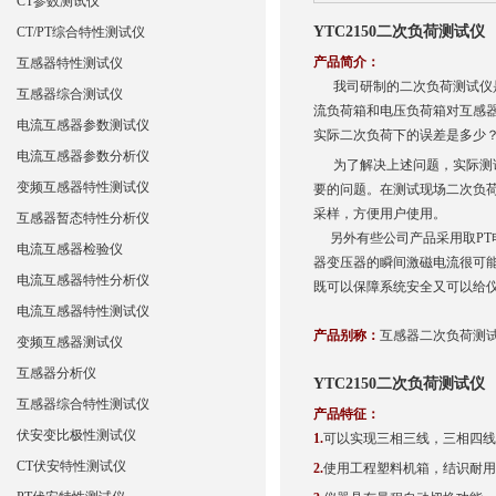
CT参数测试仪
YTC2150二次负荷测试仪
CT/PT综合特性测试仪
产品简介：
互感器特性测试仪
我司研制的二次负荷测试仪是
互感器综合测试仪
流负荷箱和电压负荷箱对互感
电流互感器参数测试仪
实际二次负荷下的误差是多少
电流互感器参数分析仪
为了解决上述问题，实际测试
变频互感器特性测试仪
要的问题。在测试现场二次负
采样，方便用户使用。
互感器暂态特性分析仪
另外有些公司产品采用取PT电
电流互感器检验仪
器变压器的瞬间激磁电流很可
电流互感器特性分析仪
既可以保障系统安全又可以给
电流互感器特性测试仪
产品别称：
互感器二次负荷测
变频互感器测试仪
互感器分析仪
YTC2150二次负荷测试仪
互感器综合特性测试仪
产品特征：
伏安变比极性测试仪
1.
可以实现三相三线，三相四线
CT伏安特性测试仪
2.
使用工程塑料机箱，结识耐用