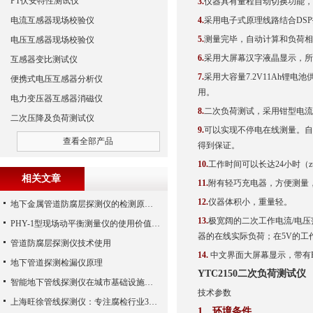
PT伏安特性测试仪
3.
仪器具有量程自动切换功能，
电流互感器现场校验仪
4.
采用电子式原理线路结合DS
5.
测量完毕，自动计算和负荷相
电压互感器现场校验仪
6.
采用大屏幕汉字液晶显示，所
互感器变比测试仪
7.
采用大容量7.2V11Ah
便携式电压互感器分析仪
用。
电力变压器互感器消磁仪
8.
二次负荷测试，采用钳型电流
二次压降及负荷测试仪
9.
可以实现不停电在线测量。自
查看全部产品
得到保证。
10.
工作时间可以长达24小时（
相关文章
11.
附有轻巧充电器，方便测量
12.
仪器体积小，重量轻。
地下金属管道防腐层探测仪的检测原理及方法
13.
极宽阔的二次工作电流/电压
PHY-1型现场动平衡测量仪的使用价值需求分析
器的在线实际负荷；在5V的工作
管道防腐层探测仪技术使用
14.
中文界面大屏幕显示，带有RS
地下管道探测检漏仪原理
YTC2150二次负荷测试仪
智能地下管线探测仪在城市基础设施中的应用
技术参数
上海旺徐管线探测仪：专注腐检行业30年
1
、
环境条件