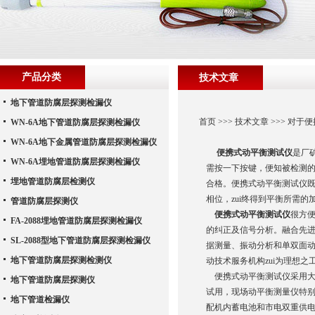
产品分类
技术文章
地下管道防腐层探测检漏仪
首页
>>>
技术文章
>>> 对
WN-6A地下管道防腐层探测检漏仪
WN-6A地下金属管道防腐层探测检漏仪
便携式动平衡测试仪
是厂
WN-6A埋地管道防腐层探测检漏仪
需按一下按键，便知被检测
埋地管道防腐层检测仪
合格。便携式动平衡测试仪
相位，zui终得到平衡所需
管道防腐层探测仪
便携式动平衡测试仪
很方
FA-2088埋地管道防腐层探测检漏仪
的纠正及信号分析。融合先
SL-2088型地下管道防腐层探测检漏仪
据测量、振动分析和单双面
地下管道防腐层探测检测仪
动技术服务机构zui为理想之
便携式动平衡测试仪采用大
地下管道防腐层探测仪
试用，现场动平衡测量仪特别
地下管道检漏仪
配机内蓄电池和市电双重供