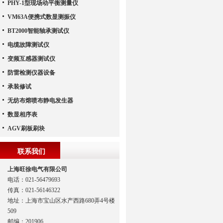
PHY-1型现场动平衡测量仪
VM63A便携式数显测振仪
BT2000智能轴承测试仪
电缆故障测试仪
变频互感器测试仪
防雷检测仪器设备
承装修试
无纺布熔喷布静电发生器
数显相序表
AGV刷板刷块
联系我们
上海旺徐电气有限公司
电话：021-56479693
传真：021-56146322
地址：上海市宝山区水产西路680弄4号楼
509
邮编：201906