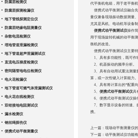
防腐层检测仪
代平衡机电箱，用于老平衡
便携式动平衡测试仪融合先
防腐层探测检漏仪
量仪兼备现场振动数据测量、
地下管线探测定位仪
尤其是风机、电动机等设备制
防腐层绝缘电阻测量仪
便携式动平衡测试仪
操作
杂散电流检测仪
用于现场旋转机械的动平衡
衡机的改造。
埋地管道泄漏检测仪
便携式动平衡测试仪主要特
地下管道超声泄漏测试仪
1、具有多功能性，既可作
直流电压梯度检测仪
2、机器振动的频率分析。
密间隔管地电位检测仪
3、具有自动用试重法测量影
算，或一次性键入计算能力
电火花检漏仪
4、具有将计算出的*配重
地下管道可燃气体泄漏测试仪
5、
便携式动平衡测试仪
具
电火花在线检测仪
6、便携式动平衡测试仪操
7、数字显示设备的转速、振
双钳接地电阻测试仪
携。
漏水检测仪
钢丝绳探伤仪
上一篇：
现场动平衡测量仪
便携式动平衡测量仪
下一篇：
动平衡测试仪功能