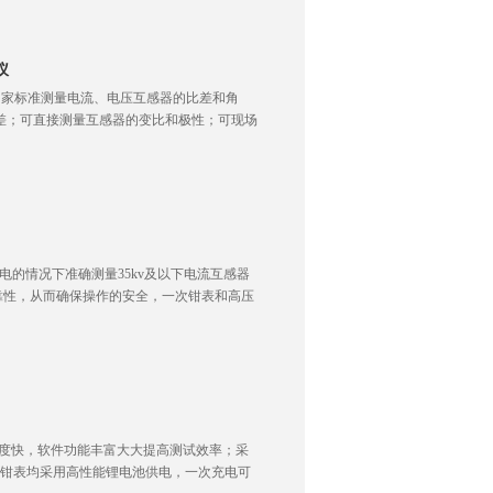
仪
按国家标准测量电流、电压互感器的比差和角
角差；可直接测量互感器的变比和极性；可现场
断电的情况下准确测量35kv及以下电流互感器
靠性，从而确保操作的安全，一次钳表和高压
理速度快，软件功能丰富大大提高测试效率；采
与钳表均采用高性能锂电池供电，一次充电可