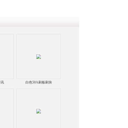
通讯
白色50A刷板刷块