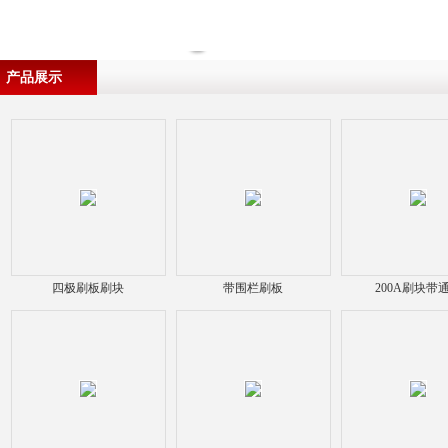
产品展示
四极刷板刷块
带围栏刷板
200A刷块带