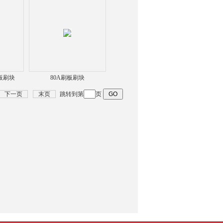
刷板刷块
80A刷板刷块
下一页
末页
跳转到第
页