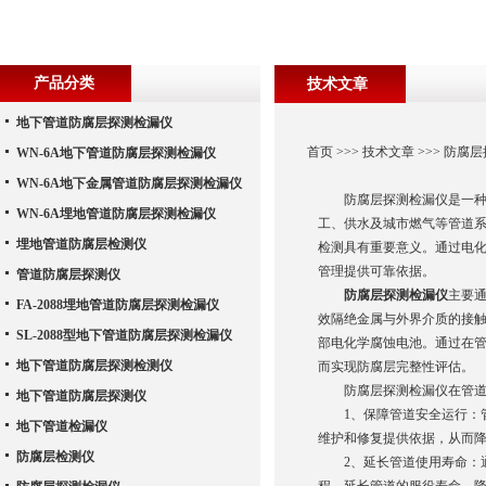
产品分类
技术文章
地下管道防腐层探测检漏仪
首页
>>>
技术文章
>>> 防腐
WN-6A地下管道防腐层探测检漏仪
WN-6A地下金属管道防腐层探测检漏仪
防腐层探测检漏仪是一种专
WN-6A埋地管道防腐层探测检漏仪
工、供水及城市燃气等管道
埋地管道防腐层检测仪
检测具有重要意义。通过电
管理提供可靠依据。
管道防腐层探测仪
防腐层探测检漏仪
主要
FA-2088埋地管道防腐层探测检漏仪
效隔绝金属与外界介质的接
SL-2088型地下管道防腐层探测检漏仪
部电化学腐蚀电池。通过在
地下管道防腐层探测检测仪
而实现防腐层完整性评估。
防腐层探测检漏仪在管道检
地下管道防腐层探测仪
1、保障管道安全运行：管
地下管道检漏仪
维护和修复提供依据，从而
防腐层检测仪
2、延长管道使用寿命：通