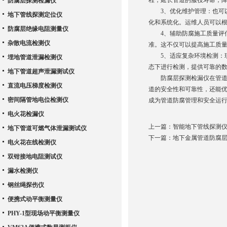
程，延长管道的服役寿命，
防腐层探测检漏仪
3、优化维护管理：也可以
地下管线探测定位仪
化和系统化。运维人员可以
防腐层绝缘电阻测量仪
4、辅助防腐施工质量评估
杂散电流检测仪
准。这不仅可以提高施工质
5、适应复杂环境检测：现
埋地管道泄漏检测仪
态下进行检测，提供可靠的
地下管道超声泄漏测试仪
防腐层探测检漏仪在管道检
直流电压梯度检测仪
道的安全性和可靠性，还能
密间隔管地电位检测仪
成为管道防腐管理和安全运
电火花检漏仪
上一篇：
智能地下管线探测
地下管道可燃气体泄漏测试仪
下一篇：
地下金属管道防腐
电火花在线检测仪
双钳接地电阻测试仪
漏水检测仪
钢丝绳探伤仪
便携式动平衡测量仪
PHY-1型现场动平衡测量仪