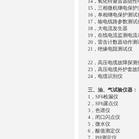
14，氧化锌避雷器阻性
15，三相微机继电保
16，单相继电保护
17，输电线路参数
18，大电流发生器
19，在线电流
20，雷击计数器
21，绝缘电阻测
绝缘
22，高压电缆故
23，高压电缆
24，电缆识别
三、油、气试验仪器：
1，SF6检漏仪
2，SF6露点仪 YT
3，色谱仪 ZH
4，闭口闪点仪 Z
5，微水仪 YTC4
6，酸值测定仪 Z
7，PH测定仪 