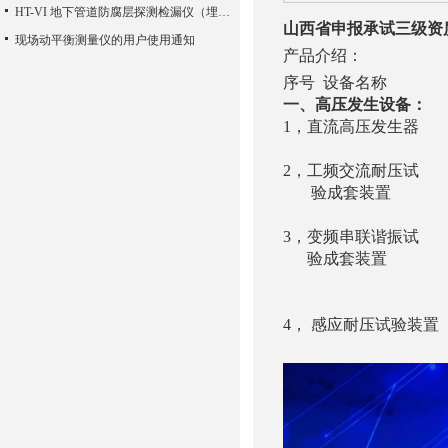
HT-VI 地下管道防腐层探测检漏仪（埋地管道音频检漏仪）
山西省申报承试三级资
现场动平衡测量仪的用户使用通知
产品介绍：
序号 设备名
一、高压发生设备：
1，直流高压发生器 Y
YTCZG-12
2，工频交流耐压试 YD
验成套装置 YD（J
YD（J）-6
3，变频串联谐振试 YT
验成套装置 2.5
YTC850-75k
1A 30～
4， 感应耐压试验装置 YT
150H