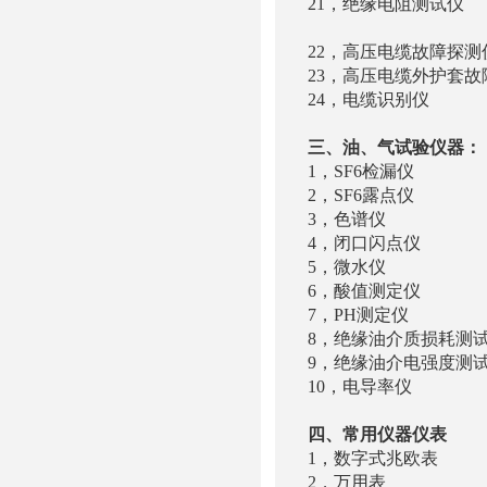
21，绝缘电阻测
绝缘
22，高压电缆故
23，高压电缆
24，电缆识别
三、油、气试验仪器：
1，SF6检漏仪
2，SF6露点仪 YT
3，色谱仪 ZH
4，闭口闪点仪 Z
5，微水仪 YTC4
6，酸值测定仪 Z
7，PH测定仪 
8，绝缘油介质损耗测
9，绝缘油介电强度测试
10，电导率仪 S
四、常用仪器仪表
1，数字式兆欧表 
2，万用表 M