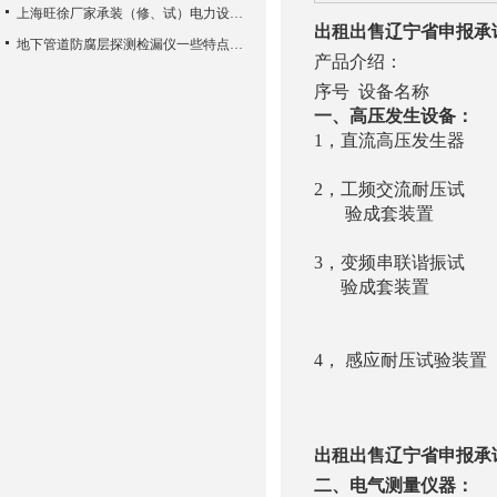
上海旺徐厂家承装（修、试）电力设施许可证管理办法
出租出售辽宁省申报承
地下管道防腐层探测检漏仪一些特点介绍以及组成结构
产品介绍：
序号 设备名
一、高压发生设备：
1，直流高压发生器 Y
YTCZG-12
2，工频交流耐压试 YD
验成套装置 YD（J
YD（J）-6
3，变频串联谐振试 YT
验成套装置 2.5
YTC850-75k
1A 30～
4， 感应耐压试验装置 YT
150H
出租出售辽宁省申报承
二、电气测量仪器：