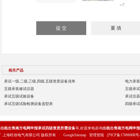
=7
相关产品
承试一级,二级,三级,四级,五级资质设备清单
电力承装
五级承装修试仪器
五级承试
承试五级试验设备
承试仪器
承试五级试验检测设备选型表
四级承试
的
出租出售南方电网申报承试四级资质所需设备
等,欢迎来电咨询
出租出售南方电网申报
17
上海旺徐电气有限公司
版权所有
GoogleSitemap
管理登陆
沪ICP备17006008号-