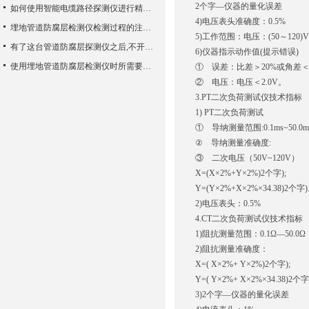
2个字—仪器的量化误差
如何使用智能电缆路径探测仪进行精确的定位？
4)电压表头准确度：0.5%
埋地管道防腐层检测仪检测过程的注意事项，可别忽略哦~
5)工作范围：电压：(50～120)V
有了这台管道防腐层探测仪之后,不开挖也能检测地埋管道了
6)仪器指示动作值(提示错误)
使用埋地管道防腐层检测仪时所需要注意的事项介绍
① 误差：比差＞20%或角差＜6
② 电压：电压＜2.0V。
3.PT二次负荷测试仪技术指标
1) PT二次负荷测试
① 导纳测量范围:0.1ms~50.0m
② 导纳测量准确度:
③ 二次电压（50V~120V）
X=(X×2%+Y×2%)2个字);
Y=(Y×2%+X×2%×34.38)2个字
2)电压表头：0.5%
4.CT二次负荷测试仪技术指标
1)阻抗测量范围：0.1Ω—50.0Ω
2)阻抗测量准确度：
X=( X×2%+ Y×2%)2个字);
Y=( Y×2%+ X×2%×34.38)2个
3)2个字—仪器的量化误差