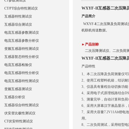
CT参数测试仪
WXYF-II互感器二次压
CT/PT综合特性测试仪
产品简介
互感器特性测试仪
WXYF-Ⅱ二次压降及负荷
互感器综合测试仪
机联机传送数据。
电流互感器参数测试仪
电流互感器参数分析仪
►产品别称
变频互感器特性测试仪
二次压降测试仪、二次负荷测
互感器暂态特性分析仪
WXYF-II互感器二次压
电流互感器检验仪
产品特性
电流互感器特性分析仪
1、本二次压降及负荷测量仪
2、使用工程塑料机箱，结识
电流互感器特性测试仪
3、仪器具有量程自动切换功
变频互感器测试仪
4、采用电子式原理线路结合D
互感器分析仪
5、测量完毕，自动计算和负
互感器综合特性测试仪
6、采用大屏幕汉字液晶显示
7、采用大容量7.2V11A
伏安变比极性测试仪
用。
CT伏安特性测试仪
8、二次负荷测试，采用钳型电