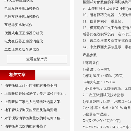
PT伏安特性测试仪
据测试对象数值的不同切换到
电流互感器现场校验仪
9、工作时间可以长达24小时(zu
10、附有轻巧充电器，方便测
电压互感器现场校验仪
11、仪器体积小，重量轻。
互感器变比测试仪
12、极宽阔的二次工作电流/电
便携式电压互感器分析仪
感器的在线实际负荷；在5V的工
13、该二次压降及负荷测试仪
电力变压器互感器消磁仪
14、中文界面大屏幕显示，带有R
二次压降及负荷测试仪
产品参数
查看全部产品
1.环境条件
1)温 度：-5～40℃
相关文章
2)相对湿度：<95%（25℃）
3)海拔高度：<2500m
动平衡机设计不同性能有哪些不同
4)外界干扰：无特强震动、无
上海旺徐管线探测仪：专注腐检行业30年
2.二次压降测试仪技术指标
1)测量范围：比差：0.001%～19.9
上海旺徐厂家电力电缆线路选型方案
2)分 辨 率：比差：0.001% 角差：
地下管线探测仪的应用及选购要素
3)仪器基本误差：
对于现场动平衡测量仪的特点你了解多少
X=(X×2%+Y×2%)2个字);
动平衡测试仪功能有哪些？
Y=(Y×2%+X×2%×34.38)2个字