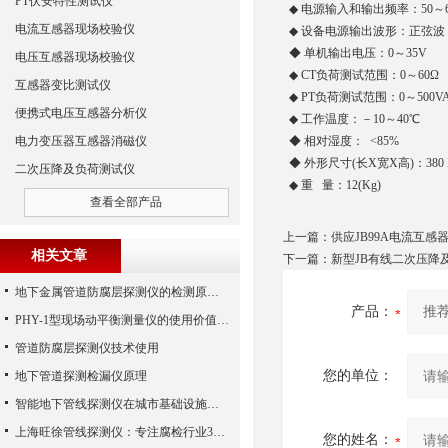
PT伏安特性测试仪
◆ 电源输入和输出频率：50～6
电流互感器现场校验仪
◆ 设备电源输出波形：正弦波
◆ 单机输出电压：0～35V
电压互感器现场校验仪
◆ CT负荷测试范围：0～60Ω
互感器变比测试仪
◆ PT负荷测试范围：0～500V
便携式电压互感器分析仪
◆ 工作温度：－10～40℃
电力变压器互感器消磁仪
◆ 相对湿度： <85%
◆ 外形尺寸(长X宽X高)：380 X 
二次压降及负荷测试仪
◆ 重 量：12(Kg)
查看全部产品
上一篇：
供应JB99A电流互
相关文章
下一篇：
新型JB有线二次压降
地下金属管道防腐层探测仪的检测原理及方法
产品：
PHY-1型现场动平衡测量仪的使用价值需求分析
管道防腐层探测仪技术使用
您的单位：
地下管道探测检漏仪原理
智能地下管线探测仪在城市基础设施中的应用
上海旺徐管线探测仪：专注腐检行业30年
您的姓名：