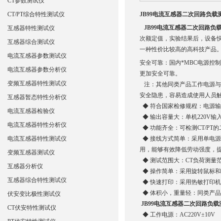
CT参数测试仪
CT/PT综合特性测试仪
JB99电流互感器二次回路负载
JB99电流互感器二次回路负
互感器特性测试仪
次额定值，实验结果后，设备
互感器综合测试仪
一种性价比较高的高科技产品
电流互感器参数测试仪
安全可靠：国内*MBC电源控
电流互感器参数分析仪
更加安全可靠。
变频互感器特性测试仪
注：其他同类产品工作电源与功
安全隐患，容易造成使用人员
互感器暂态特性分析仪
◆ 符合国家检修规程：电源输
电流互感器检验仪
◆ 输出容量大：单机220V输入
电流互感器特性分析仪
◆ 功能齐全：可检测CT/P
电流互感器特性测试仪
◆ 接线方式简单：采用单电源
用，能够有效降低劳动强度，
变频互感器测试仪
◆ 测试范围大：CT负荷测量范围
互感器分析仪
◆ 操作简单：采用旋转鼠标
互感器综合特性测试仪
◆ 快速打印：采用热敏打印
◆ 体积小，重量轻：同类产品中
伏安变比极性测试仪
JB99电流互感器二次回路负载
CT伏安特性测试仪
◆ 工作电源：AC220V±10V