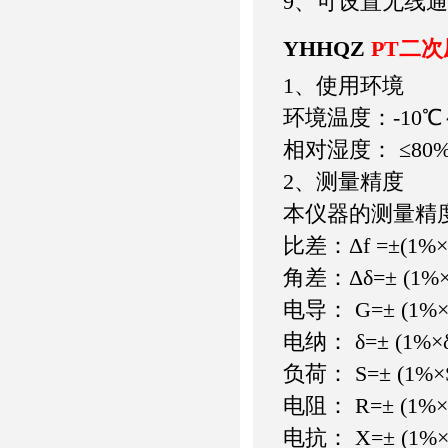
9、可设置无线
YHHQZ
PT二
1、使用环境
环境温度：-10℃～
相对湿度： ≤80
2、测量精度
本仪器的测量精
比差：Δf =±(1%×f
角差：Δδ=± (1%×f
电导： G=± (1%×G
电纳： δ=± (1%×δ
负荷： S=± (1%×S
电阻： R=± (1%×
电抗： X=± (1%×