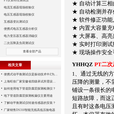
PT伏安特性测试仪
★ 自动计算三
电流互感器现场校验仪
★ 自动检测并
电压互感器现场校验仪
★ 软件修正功能
互感器变比测试仪
★ 内置大容量
便携式电压互感器分析仪
★ 大屏幕、高
电力变压器互感器消磁仪
★ 实时打印测试
二次压降及负荷测试仪
★ 现场操作安全
查看全部产品
YHHQZ
PT二
相关文章
1、通过无线的
便携式动平衡测试仪是振动技术中Z为理想之工具
压降的测量，不
上海旺徐厂家安徽省四级承试所需设备配置清单
如何使用地下管道防腐层探测检测仪？
铺设一条很长的
地下管道防腐层探测检漏仪主要用途
短路故障，而这正
了解动平衡测试仪转速传感器的安装？
且有时这条电压
厂家销售DS310智能无线高低压验电器