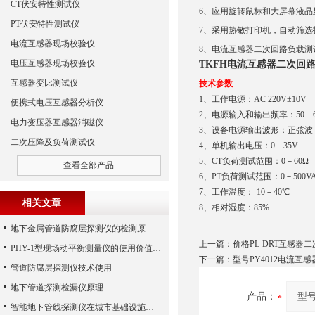
CT伏安特性测试仪
6、应用旋转鼠标和大屏幕液
PT伏安特性测试仪
7、采用热敏打印机，自动筛
电流互感器现场校验仪
8、电流互感器二次回路负载
电压互感器现场校验仪
TKFH电流互感器二次回
互感器变比测试仪
技术参数
1、工作电源：AC 220V±10V
便携式电压互感器分析仪
2、电源输入和输出频率：50－6
电力变压器互感器消磁仪
3、设备电源输出波形：正弦波
二次压降及负荷测试仪
4、单机输出电压：0－35V
5、CT负荷测试范围：0－60Ω
查看全部产品
6、PT负荷测试范围：0－500V
7、工作温度：-10－40℃
相关文章
8、相对湿度：85%
地下金属管道防腐层探测仪的检测原理及方法
上一篇：
价格PL-DRT互感器
PHY-1型现场动平衡测量仪的使用价值需求分析
下一篇：
型号PY4012电流互
管道防腐层探测仪技术使用
地下管道探测检漏仪原理
产品：
智能地下管线探测仪在城市基础设施中的应用