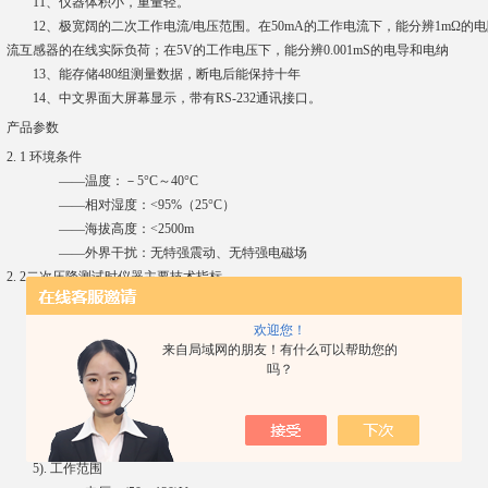
11、仪器体积小，重量轻。
12、极宽阔的二次工作电流/电压范围。在50mA的工作电流下，能分辨1mΩ的电
流互感器的在线实际负荷；在5V的工作电压下，能分辨0.001mS的电导和电纳
13、能存储480组测量数据，断电后能保持十年
14、中文界面大屏幕显示，带有RS-232通讯接口。
产品参数
2. 1 环境条件
——温度：－5°C～40°C
——相对湿度：<95%（25°C）
——海拔高度：<2500m
——外界干扰：无特强震动、无特强电磁场
2. 2二次压降测试时仪器主要技术指标
1). 测量范围：比差：0.001%～19.99% 角差：0.01’ ～599’
2). 分 辨 率：比差：0.001% 角差：0.01’
欢迎您！
3). 仪器基本误差
来自局域网的朋友！有什么可以帮助您的
吗？
——DX=±(1%×X+1%×Y±2个字);
——DY=±(1%×X+1%×Y±2个字)。
2个字——仪器的量化误差
4). 电压表头准确度：0.5%
5). 工作范围