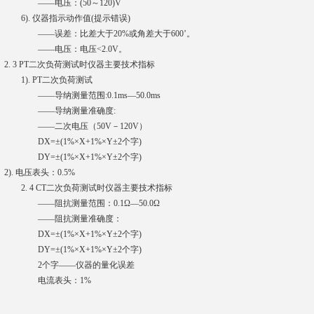
——电压：(50～120)V
6). 仪器指示动作值(提示错误)
——误差：比差大于20%或角差大于600’。
——电压：电压<2.0V。
2. 3 PT二次负荷测试时仪器主要技术指标
1). PT二次负荷测试
——导纳测量范围:0.1ms—50.0ms
——导纳测量准确度:
——二次电压（50V－120V）
DX=±(1%×X+1%×Y±2个字)
DY=±(1%×X+1%×Y±2个字)
2). 电压表头：0.5%
2. 4 CT二次负荷测试时仪器主要技术指标
——阻抗测量范围：0.1Ω—50.0Ω
——阻抗测量准确度：
DX=±(1%×X+1%×Y±2个字)
DY=±(1%×X+1%×Y±2个字)
2个字——仪器的量化误差
电流表头：1%