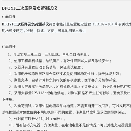
DFQYF二次压降及负荷测试仪
产品简介
DFQYF二次压降及负荷测试仪
符合电能计量装置检定规程《SD109－83》和有关
均均可按规定，准确、快速、方便、可靠地测量出来。
产品特性
1、可以实现三相三线，三相四线、单相全自动测量；
2、使用工程塑料机箱，结识耐用，有效保障测试人员及系统安全；
2、仪器具有量程自动切换功能，保证测试精度；
4、采用电子式原理线路结合DSP技术是使测试稳定性好，抗干扰能力强；
5、测量完毕，自动计算和负荷相关的各项参数，便于客户分析和试验。
6、采用大屏幕汉字液晶显示，所有操作均由汉字菜单提示； 数据具备掉电存贮
7、采用大容量7.2V11Ah锂电池供电，对测试回路不产生任何影响，避免系统
下使用。
8、次负荷测试，采用钳型电流表采样电流，不需要断开二次回路。可以实现不
以根据测试对象数值的不同切换到不同的位置，使测量精度和显示位数得到保证。
9、作时间可以长达24小时（zui长）。
10、附有轻巧充电器，方便测量，在电池电量不足的情况下可以外接充电器测