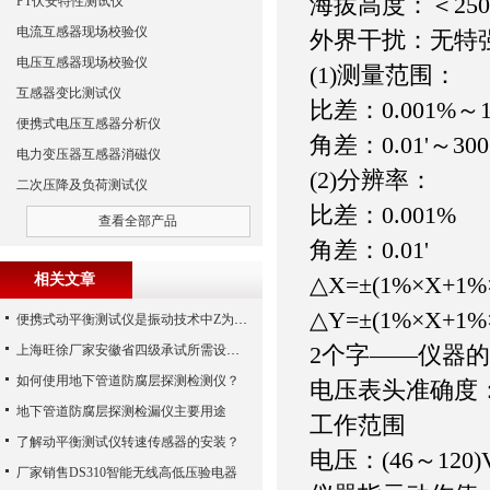
海拔高度：＜250
PT伏安特性测试仪
电流互感器现场校验仪
外界干扰：无特
电压互感器现场校验仪
(1)测量范围：
互感器变比测试仪
比差：0.001%～1
便携式电压互感器分析仪
角差：0.01'～300
电力变压器互感器消磁仪
(2)分辨率：
二次压降及负荷测试仪
比差：0.001%
查看全部产品
角差：0.01'
相关文章
△X=±(1%×X+1
△Y=±(1%×X+1
便携式动平衡测试仪是振动技术中Z为理想之工具
2个字——仪器
上海旺徐厂家安徽省四级承试所需设备配置清单
如何使用地下管道防腐层探测检测仪？
电压表头准确度：
地下管道防腐层探测检漏仪主要用途
工作范围
了解动平衡测试仪转速传感器的安装？
电压：(46～120)
厂家销售DS310智能无线高低压验电器