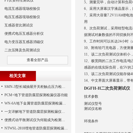
PT伏安特性测试仪
5、测量完毕，自动计算和负
电流互感器现场校验仪
6、采用大屏幕汉字液晶显示
7、采用大容量7.2V11A
电压互感器现场校验仪
用
互感器变比测试仪
8、次负荷测试，采用钳型电
便携式电压互感器分析仪
据测试对象数值的不同切换到
9、工作时间可以长达24小时（
电力变压器互感器消磁仪
10、附有轻巧充电器，方便测
二次压降及负荷测试仪
11、该二次负荷测试仪体积小
查看全部产品
12、极宽阔的二次工作电流/电
感器的在线实际负荷，在5V的工
13、该二次负荷测试仪能存储
相关文章
14、中文界面大屏幕显示，带有
SMN-3型长城抽屉开关柜触点压力检测仪技术参数
DGFH-H二次负荷测试仪
PCM+地下管道防腐层探测检漏仪器功能
技术参数
WN-6A地下金属管道防腐层探测检漏仪的一些原理方法体验检查报告
测试仪型号
测试仪名称
一文详解地下管道防腐层探测检漏仪的定位原理和检测方法
便携式动平衡测试仪为何能成为检测动平衡的工具
环境条件
NTWSL-2818埋地管道防腐层探测检漏仪_地下金属管道防腐层检漏仪