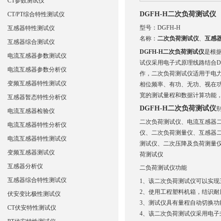
CT参数测试仪
DGFH-H二次负荷测试仪
CT/PT综合特性测试仪
型号：DGFH-H
互感器特性测试仪
名称：
二次负荷测试仪
、
互感
互感器综合测试仪
DGFH-H二次负荷测试仪
是根据
电流互感器参数测试仪
试仪采用电子式原理线路结合D
电流互感器参数分析仪
作，二次负荷测试仪适用于电力
变频互感器特性测试仪
相位频率、有功、无功、视在功
宽的测试量程和数据计算功能，
互感器暂态特性分析仪
DGFH-H二次负荷测试仪
电流互感器检验仪
二次负荷测试仪、电流互感器
电流互感器特性分析仪
仪、二次负荷测量仪、互感器
电流互感器特性测试仪
测试仪、二次压降及负荷测量仪
变频互感器测试仪
荷测试仪
互感器分析仪
二负荷测试仪功能
互感器综合特性测试仪
1、该二次负荷测试仪可以实
2、使用工程塑料机箱，结识
伏安变比极性测试仪
3、测试仪具有量程自动切换功
CT伏安特性测试仪
4、该二次负荷测试仪采用电子