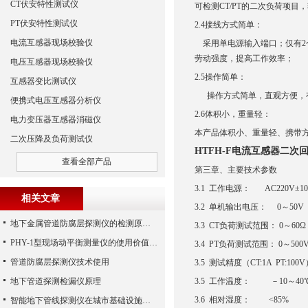
CT伏安特性测试仪
可检测CT/PT的二次负荷项目
PT伏安特性测试仪
2.4接线方式简单：
电流互感器现场校验仪
采用单电源输入端口；仅有2个
劳动强度，提高工作效率；
电压互感器现场校验仪
2.5操作简单：
互感器变比测试仪
操作方式简单，直观方便，
便携式电压互感器分析仪
2.6体积小，重量轻：
电力变压器互感器消磁仪
本产品体积小、重量轻、携带
二次压降及负荷测试仪
HTFH-F电流互感器二次
查看全部产品
第三章、主要技术参数
3.1 工作电源： AC220V±1
相关文章
3.2 单机输出电压： 0～50V
地下金属管道防腐层探测仪的检测原理及方法
3.3 CT负荷测试范围： 0～60Ω
PHY-1型现场动平衡测量仪的使用价值需求分析
3.4 PT负荷测试范围： 0～500
管道防腐层探测仪技术使用
3.5 测试精度（CT:1A PT:100
地下管道探测检漏仪原理
3.5 工作温度： －10～40
3.6 相对湿度： <85%
智能地下管线探测仪在城市基础设施中的应用