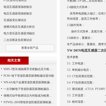
PT伏安特性测试仪
可检测CT/PT的二次负荷项目
电流互感器现场校验仪
2.4接线方式简单：
电压互感器现场校验仪
采用单电源输入端口；仅有2个
劳动强度，提高工作效率；
互感器变比测试仪
2.5操作简单：
便携式电压互感器分析仪
操作方式简单，直观方便，
电力变压器互感器消磁仪
2.6体积小，重量轻：
二次压降及负荷测试仪
本产品体积小、重量轻、携带
查看全部产品
YW D076电流互感器二
技术参数
相关文章
3.1 工作电源： AC22
SMN-3型长城抽屉开关柜触点压力检测仪技术参数
3.2 单机输出电压： 
PCM+地下管道防腐层探测检漏仪器功能
3.3 CT负荷测试范围： 
WN-6A地下金属管道防腐层探测检漏仪的一些原理方法体验检查报告
3.4 PT负荷测试范围： 0
一文详解地下管道防腐层探测检漏仪的定位原理和检测方法
3.5 测试精度（CT:1A PT:100
3.5 工作温度： －10
便携式动平衡测试仪为何能成为检测动平衡的工具
3.6 相对湿度： <8
NTWSL-2818埋地管道防腐层探测检漏仪_地下金属管道防腐层检漏仪