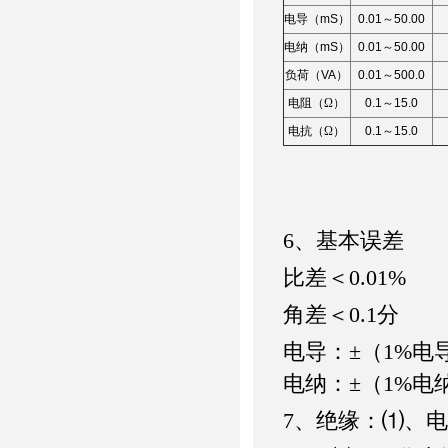
电导（
mS
）
0.01
～
50.00
电纳（
mS
）
0.01
～
50.00
负荷（
VA
）
0.01
～
500.0
电阻（Ω）
0.1
～
15.0
电抗（Ω）
0.1
～
15.0
6、
基本误差
比差
＜
0.01%
角差
＜
0.1
分
电导：±（
1%
电
电纳：±（
1%
电
7
、绝缘：⑴、电