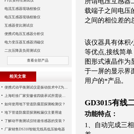
所谓电压互感器
PT伏安特性测试仪
电流互感器现场校验仪
载端子之间电压
电压互感器现场校验仪
之间的相位差的
互感器变比测试仪
便携式电压互感器分析仪
该仪器具有体积
电力变压器互感器消磁仪
等优点,接线简
二次压降及负荷测试仪
图形式液晶作为
查看全部产品
于一屏的显示界
相关文章
用户的*产品。
便携式动平衡测试仪是振动技术中Z为理想之工具
上海旺徐厂家安徽省四级承试所需设备配置清单
GD3015有
如何使用地下管道防腐层探测检测仪？
功能特点：
地下管道防腐层探测检漏仪主要用途
了解动平衡测试仪转速传感器的安装？
1
、自动完成三相
厂家销售DS310智能无线高低压验电器