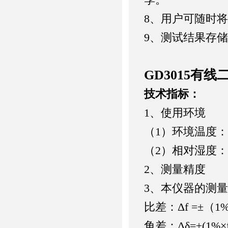
8
、用户可随时将
9
、测试结果存储
GD3015有
技术指标：
1、
使用环境
（1）
环境温度：
（
2
）相对湿度：
2、
测量精度
3、
本仪器的测量
比差：Δ
f =
±（
1
角差：Δδ
=
±
(1%
×