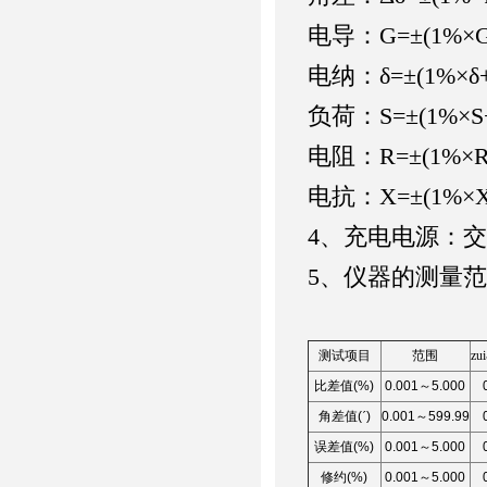
电导：
G=
±
(1%
×
G
电纳：
δ
=
±
(1%
×δ
负荷：
S=
±
(1%
×
S
电阻：
R=
±
(1%
×
R
电抗：
X=
±
(1%
×
X
4、
充电电源：交
5、
仪器的测量范
测试项目
范围
z
比差值
(%)
0.001
～
5.000
角差值
(
ˊ
)
0.001
～
599.99
误差值
(%)
0.001
～
5.000
修约
(%)
0.001
～
5.000