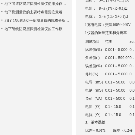
负荷：
S=± (1%×S+0.1)VA
地下管道防腐层探测检漏仪使用操作需要注意的事项阐述
电阻：
R=± (1%×R+0.1)Ω
动平衡测量仪的主要特点需要注意着些什么呢
电抗：
X=± (1%×X+0.1)Ω
PHY-1型现场动平衡测量仪的规格分析报告
l
充电电源：交流
160V~260V
地下管线防腐层探测检漏仪的工作原理解析
l
仪器的测量范围和分辨率
测试项目
范围
z
比差值(%)
0.001～5.000
0．
角差值(ˊ)
0.001～599.99
0．
误差值(%)
0.001～5.000
0．
修约(%)
0.001～5.000
0．
电导（mS）
0.01～50.00
0.0
电纳（mS）
0.01～50.00
0.0
负荷（VA）
0.01～500.0
0.1
电阻（Ω）
0.1～15.0
0.1
电抗（Ω）
0.1～15.0
0.1
3、基本误差
比差
＜
0.01% 角差 ＜0.2分