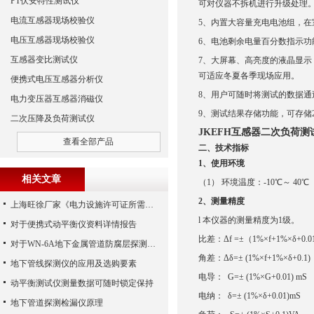
PT伏安特性测试仪
可对仪器不拆机进行升级处理
电流互感器现场校验仪
5、内置大容量充电电池组，在室
电压互感器现场校验仪
6、电池剩余电量百分数指示功
互感器变比测试仪
7、大屏幕、高亮度的液晶显
可适应冬夏各季现场应用。
便携式电压互感器分析仪
8、用户可随时将测试的数据通
电力变压器互感器消磁仪
9、测试结果存储功能，可存储2
二次压降及负荷测试仪
JKEFH互感器二次负荷测
查看全部产品
二、技术指标
1、使用环境
相关文章
（1）
环境温度：
-10℃～ 40
2
、测量精度
上海旺徐厂家《电力设施许可证所需施工机具设备条件》（2017版）的通知
l
本仪器的测量精度为
1级。
对于便携式动平衡仪资料详情报告
比差：
Δf =±（1%×f+1%×δ+0
对于WN-6A地下金属管道防腐层探测检漏仪使用情况分析概述
角差：
Δδ=± (1%×f+1%×δ+0.
地下管线探测仪的应用及选购要素
电导：
G=± (1%×G+0.01) mS
动平衡测试仪测量数据可随时锁定保持
电纳：
δ=± (1%×δ+0.01)mS
地下管道探测检漏仪原理