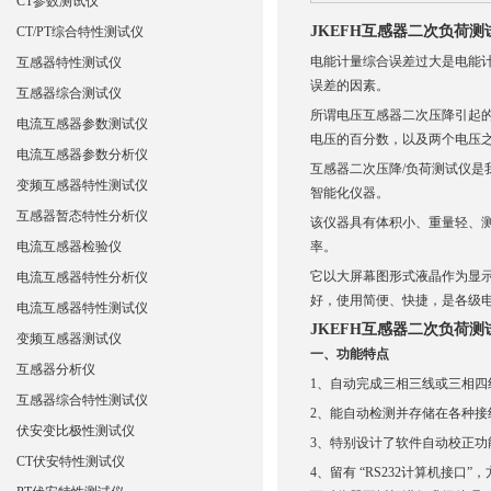
CT参数测试仪
JKEFH互感器二次负荷测
CT/PT综合特性测试仪
电能计量综合误差过大是电能
互感器特性测试仪
误差的因素。
互感器综合测试仪
所谓电压互感器二次压降引起
电流互感器参数测试仪
电压的百分数，以及两个电压
电流互感器参数分析仪
互感器二次压降
/
负荷测试仪是
变频互感器特性测试仪
智能化仪器。
互感器暂态特性分析仪
该仪器具有体积小、重量轻、
电流互感器检验仪
率。
它以大屏幕图形式液晶作为显
电流互感器特性分析仪
好，使用简便、快捷，是各级
电流互感器特性测试仪
JKEFH互感器二次负荷测
变频互感器测试仪
一、功能特点
互感器分析仪
1、自动完成三相三线或三相
互感器综合特性测试仪
2、能自动检测并存储在各种
伏安变比极性测试仪
3、特别设计了软件自动校正
CT伏安特性测试仪
4、留有 “RS232
计算机接口
”