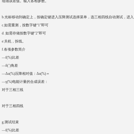
现场误差值。输入各相参数。
b.光标移动到确定上，按确定键进入压降测试选择菜单，选三相四线自动测试，进
c.如需重测，按数字键“1”即可
d. 如需存储按数字键“2”即可
e:关机，拆线。
f.各项参数简介
—f(%)比差
—δ(’)角差
—Δu(%)压降相对值：Δu(%)＝
—γ(%)电能计量的合成误差：
对于三相三线
对于三相四线
g.测试结束
—f(%)比差