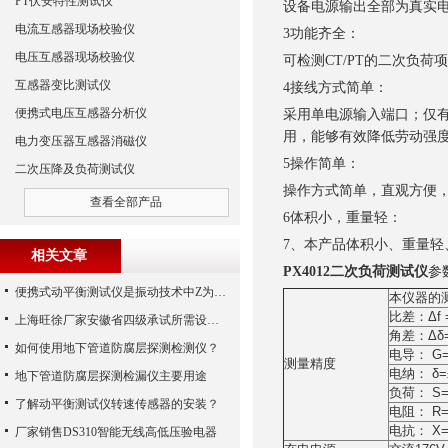
PT伏安特性测试仪
设备电源输出全部为真实电
电流互感器现场校验仪
3功能齐全：
电压互感器现场校验仪
可检测CT/PT的二次负
互感器变比测试仪
4接线方式简单：
便携式电压互感器分析仪
采用单电源输入端口；仅有
用，能够有效降低劳动强
电力变压器互感器消磁仪
5操作简单：
二次压降及负荷测试仪
操作方式简单，直观方便
查看全部产品
6体积小，重量轻：
7、本产品体积小、重量轻
相关文章
PX4012二次负荷测试仪
参
便携式动平衡测试仪是振动技术中Z为理想之工具
本仪器的
比差：Δf 
上海旺徐厂家安徽省四级承试所需设备配置清单
角差：Δδ=
如何使用地下管道防腐层探测检测仪？
电导： G=±
测量精度
电纳： δ=±
地下管道防腐层探测检漏仪主要用途
负荷： S=±
了解动平衡测试仪转速传感器的安装？
电阻： R=±
电抗： X=±
厂家销售DS310智能无线高低压验电器