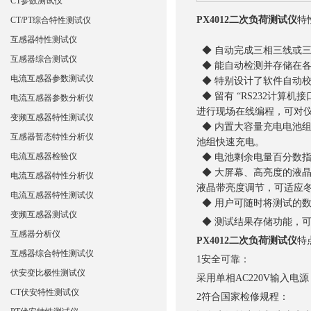
CT参数测试仪
PX4012二次负荷测试仪
特
CT/PT综合特性测试仪
互感器特性测试仪
◆ 自动完成三相三线或
互感器综合测试仪
◆ 能自动检测并存储在
电流互感器参数测试仪
◆ 特别设计了软件自动
◆ 留有 “RS232计算
电流互感器参数分析仪
进行现场在线编程，可对
变频互感器特性测试仪
◆ 内置大容量充电电池组
互感器暂态特性分析仪
池组快速充电。
电流互感器检验仪
◆ 电池剩余电量百分数
◆ 大屏幕、高亮度的液
电流互感器特性分析仪
液晶带亮度调节，可适应
电流互感器特性测试仪
◆ 用户可随时将测试的
变频互感器测试仪
◆ 测试结果存储功能，可
互感器分析仪
PX4012二次负荷测试仪
特
互感器综合特性测试仪
1安全可靠：
伏安变比极性测试仪
采用单相AC220V输入
CT伏安特性测试仪
2符合国家检修规程：