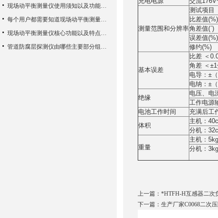
充电电源
交流176V
现场动平衡测量仪使用须知以及功能特性
测试项目
比差值(%)
每个用户都需要知道现场动平衡测量仪的一些知识
测量范围和分辨率
角差值(ˊ)
现场动平衡测量仪核心功能以及特点使用方法
误差值(%)
管道防腐层探测仪由哪些主要部分组成？
修约(%)
比差 ＜0.
角差 ＜±
基本误差
电导：±（
电纳：±（
电压、电流
绝缘
工作电源
电池工作时间
充满后工
主机：40c
体积
分机：32c
主机：5k
重量
分机：3k
上一篇：
*HTFH-H互感器二
下一篇：
生产厂家C0068二次