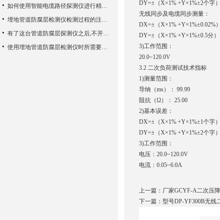
DY=±（X×1% +Y×1%±2个字
如何使用智能电缆路径探测仪进行精确的定位？
无线同步及电缆同步测量：
埋地管道防腐层检测仪检测过程的注意事项，可别忽略哦~
DX=±（X×1% +Y×1%±0.02%
有了这台管道防腐层探测仪之后,不开挖也能检测地埋管道了
DY=±（X×1% +Y×1%±0.5分）
3)工作范围：
使用埋地管道防腐层检测仪时所需要注意的事项介绍
20.0~120.0V
3.2 二次负荷测试技术指标
1)测量范围：
导纳（
ms）： 99.99
阻抗（
Ω）： 25.00
2)基本误差：
DX=±（X×1% +Y×1%±1个字
DY=±（X×1% +Y×1%±2个字
3)工作范围：
电压：
20.0~120.0V
电流：
0.05~6.0A
上一篇：
厂家GCYF-A二次压
下一篇：
型号DP-YF300B