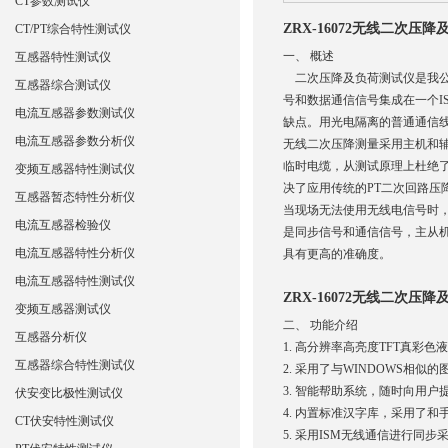
CT参数测试仪
ZRX-16072无线二次压
CT/PT综合特性测试仪
一、
概述
互感器特性测试仪
二次压降及负荷测试仪是我公
互感器综合测试仪
号和数据通信信号集成在一个I
电流互感器参数测试仪
缺点。用光电隔离的普通通信
电流互感器参数分析仪
无线二次压降测量采用主机和
临时电缆，从测试原理上杜绝
变频互感器特性测试仪
决了应用传统的PT二次回路压
互感器暂态特性分析仪
当现场无法使用无线电信号时
电流互感器检验仪
是同步信号和通信信号，主从
电流互感器特性分析仪
具有更高的准确度。
电流互感器特性测试仪
ZRX-16072无线二次压
变频互感器测试仪
二、
功能介绍
互感器分析仪
1. 高分辨率高亮度TFT真彩
互感器综合特性测试仪
2. 采用了与WINDOWS相
3. 智能帮助系统，随时向用户
伏安变比极性测试仪
4. 内置标准汉字库，采用了
CT伏安特性测试仪
5. 采用ISM无线通信进行同