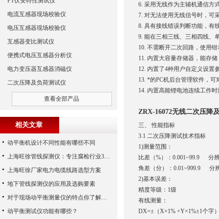
PT伏安特性测试仪
6. 采用无线作为主辅机通信
电流互感器现场校验仪
7. 对无法使用无线信号时，
8. 具有接线错误判断功能，
电压互感器现场校验仪
9. 能在三相三线、三相四线
互感器变比测试仪
10. 不需断开二次回路，使用
便携式电压互感器分析仪
11. 内置大容量存储器，能
电力变压器互感器消磁仪
12. 内置了4种用户自定义设
13. *的PC机后台管理软件
二次压降及负荷测试仪
14. 内置高能锂电池连续工作
查看全部产品
ZRX-16072无线二次压
相关文章
三、
性能指标
3.1 二次压降测试技术指标
动平衡机设计不同性能有哪些不同
1)测量范围：
上海旺徐管线探测仪：专注腐检行业30年
比差（
%）：0.001~99.9 分辨
角差（分）：
0.01~999.9 分
上海旺徐厂家电力电缆线路选型方案
2)基本误差：
地下管线探测仪的应用及选购要素
精度等级：
1级
对于现场动平衡测量仪的特点你了解多少
有线测量：
动平衡测试仪功能有哪些？
DX=±（X×1% +Y×1%±1个字