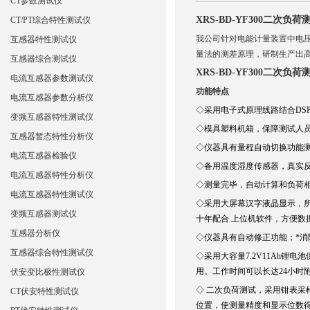
CT参数测试仪
XRS-BD-YF300二次负荷
CT/PT综合特性测试仪
我公司针对电能计量装置中电压
互感器特性测试仪
量法的测差原理，研制生产出
互感器综合测试仪
XRS-BD-YF300二次负荷
电流互感器参数测试仪
功能特点
电流互感器参数分析仪
◇采用电子式原理线路结合DS
变频互感器特性测试仪
◇模具塑料机箱，保障测试人
互感器暂态特性分析仪
◇仪器具有量程自动切换功能测
电流互感器检验仪
◇备用温度湿度传感器，真实
电流互感器特性分析仪
◇测量完毕，自动计算和负荷
电流互感器特性测试仪
◇采用大屏幕汉字液晶显示，所
变频互感器测试仪
十年配合 上位机软件，方便数
互感器分析仪
◇仪器具有自动修正功能；*
互感器综合特性测试仪
◇采用大容量7.2V11Ah
用。工作时间可以长达24小时
伏安变比极性测试仪
◇ 二次负荷测试，采用钳表
CT伏安特性测试仪
位置，使测量精度和显示位数