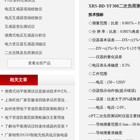
PT伏安特性测试仪
XRS-BD-YF300二次负荷
电流互感器现场校验仪
技术指标
电压互感器现场校验仪
◇测量范围：比差：0.001%～19.9
互感器变比测试仪
◇分 辨 率：比差：0.001%角差：
便携式电压互感器分析仪
◇仪器基本误差——DX=±(1%×X
电力变压器互感器消磁仪
——DY=±(1%×X+1%×Y±2个
二次压降及负荷测试仪
——仪器的量化误差
查看全部产品
◇电压表头准确度：0.5%
◇工作范围
相关文章
——电压：(50～120)V
◇仪器指示动作值(提示错误)
便携式动平衡测试仪是振动技术中Z为理想之工具
——误差：比差大于20%或角差大
上海旺徐厂家安徽省四级承试所需设备配置清单
——电压：电压<2.0V。
如何使用地下管道防腐层探测检测仪？
◇PT二次负荷测试时仪器主要
地下管道防腐层探测检漏仪主要用途
——导纳测量范围:0.1ms—50.0
了解动平衡测试仪转速传感器的安装？
——导纳测量准确度:
厂家销售DS310智能无线高低压验电器