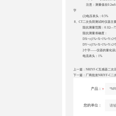
注意：测量值在0.2mS以
字
(2)电压表头：0.5%
8、CT二次负荷测试时仪器主
阻抗测量范围：0.1Ω—75.
阻抗测量准确度：
DX=±(1%×X+1%×Y±2个
DY=±(1%×X+1%×Y±2个
2个字——仪器的量化误
电流表头：1%
上一篇：
NRIYF-C互感器二
下一篇：
厂商批发NRIYF-C
产品：
您的单位：