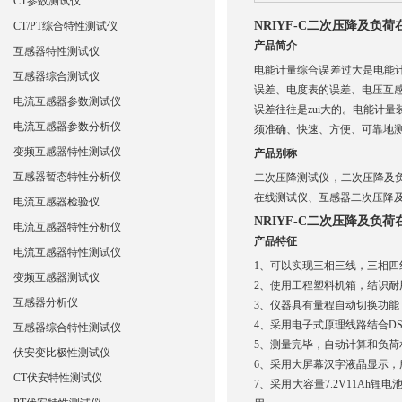
CT参数测试仪
NRIYF-C二次压降及负
CT/PT综合特性测试仪
产品简介
互感器特性测试仪
电能计量综合误差过大是电能
互感器综合测试仪
误差、电度表的误差、电压互
电流互感器参数测试仪
误差往往是zui大的。电能计量
电流互感器参数分析仪
须准确、快速、方便、可靠地
变频互感器特性测试仪
产品别称
互感器暂态特性分析仪
二次压降测试仪，二次压降及
在线测试仪、互感器二次压降
电流互感器检验仪
NRIYF-C二次压降及负
电流互感器特性分析仪
产品特征
电流互感器特性测试仪
1、可以实现三相三线，三相四
变频互感器测试仪
2、使用工程塑料机箱，结识
互感器分析仪
3、仪器具有量程自动切换功能
4、采用电子式原理线路结合D
互感器综合特性测试仪
5、测量完毕，自动计算和负
伏安变比极性测试仪
6、采用大屏幕汉字液晶显示，
CT伏安特性测试仪
7、采用大容量7.2V11A