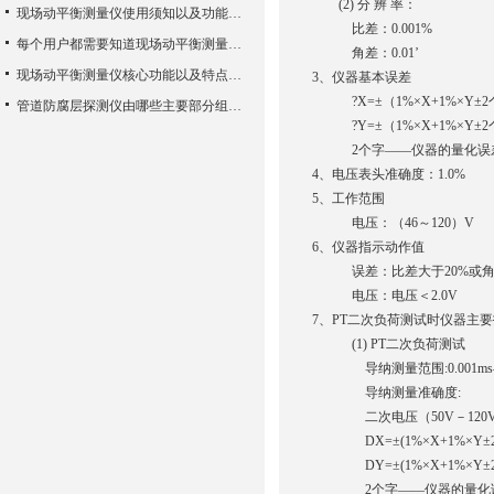
(2) 分 辨 率：
现场动平衡测量仪使用须知以及功能特性
比差：0.001%
每个用户都需要知道现场动平衡测量仪的一些知识
角差：0.01’
现场动平衡测量仪核心功能以及特点使用方法
3、仪器基本误差
?X=±（1%×X+1%×Y±
管道防腐层探测仪由哪些主要部分组成？
?Y=±（1%×X+1%×Y±
2个字——仪器的量化误
4、电压表头准确度：1.0%
5、工作范围
电压：（46～120）V
6、仪器指示动作值
误差：比差大于20%或角差
电压：电压＜2.0V
7、PT二次负荷测试时仪器主
(1) PT二次负荷测试
导纳测量范围:0.001ms—5
导纳测量准确度:
二次电压（50V－120
DX=±(1%×X+1%×Y±
DY=±(1%×X+1%×Y±
2个字——仪器的量化