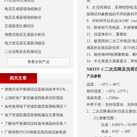
PT伏安特性测试仪
用
8、次负荷测试，采用钳型电
电流互感器现场校验仪
据测试对象数值的不同切换到
电压互感器现场校验仪
9、作时间可以长达24小时（zu
互感器变比测试仪
10、附有轻巧充电器，方便测
11、仪器体积小，重量轻
便携式电压互感器分析仪
12、极宽阔的二次工作电流/电
电力变压器互感器消磁仪
感器的在线实际负荷；在5V的工
二次压降及负荷测试仪
13、能存储480组测量数据，
14、中文界面大屏幕显示，带有
查看全部产品
NRIYF-C二次压降及负
产品参数
相关文章
温度：－10°C～40°C
便携式动平衡测试仪是振动技术中Z为理想之工具
相对湿度：＜85%（25°C）
上海旺徐厂家安徽省四级承试所需设备配置清单
海拔高度：＜2500m
外界干扰：无特强震动、无特
如何使用地下管道防腐层探测检测仪？
2、二次压降测试时仪器主要技
地下管道防腐层探测检漏仪主要用途
(1) 测量范围：
了解动平衡测试仪转速传感器的安装？
比差：0.001%～19.99
角差：0.01’ ～300’
厂家销售DS310智能无线高低压验电器