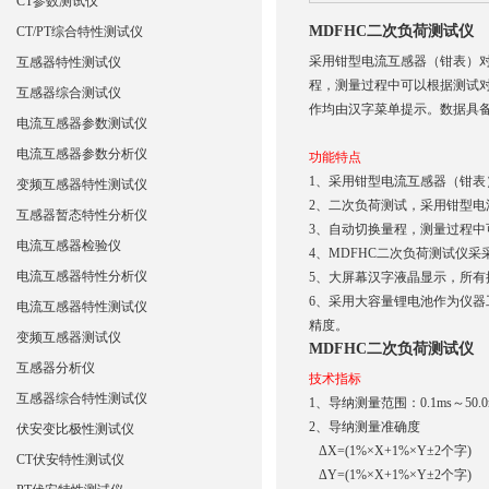
CT参数测试仪
MDFHC二次负荷测试仪
CT/PT综合特性测试仪
采用钳型电流互感器（钳表）
互感器特性测试仪
程，测量过程中可以根据测试
互感器综合测试仪
作均由汉字菜单提示。数据具
电流互感器参数测试仪
电流互感器参数分析仪
功能特点
1、采用钳型电流互感器（钳
变频互感器特性测试仪
2、二次负荷测试，采用钳型
互感器暂态特性分析仪
3、自动切换量程，测量过程
电流互感器检验仪
4、
MDFHC
二次负荷测试仪采
电流互感器特性分析仪
5、大屏幕汉字液晶显示，所
6、采用大容量锂电池作为仪
电流互感器特性测试仪
精度。
变频互感器测试仪
MDFHC二次负荷测试仪
互感器分析仪
技术指标
互感器综合特性测试仪
1、导纳测量范围：0.1ms～50.0
2、导纳测量准确度
伏安变比极性测试仪
ΔX=(1%×X+1%×Y±2个字)
CT伏安特性测试仪
ΔY=(1%×X+1%×Y±2个字)