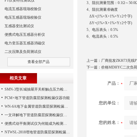
PT伏安特性测试仪
3、阻抗测量范围：0.1Ω～50.0
电流互感器现场校验仪
4、阻抗测量准确度
ΔX=(1%×X+1%×Y±2个字)
电压互感器现场校验仪
ΔY=(1%×X+1%×Y±2个字)
互感器变比测试仪
5、电压表头：0.5%
便携式电压互感器分析仪
6、电流表头：0.5%
电力变压器互感器消磁仪
二次压降及负荷测试仪
上一篇：
厂商批发ZKH73无线
查看全部产品
下一篇：
价格MDHYC二次负
相关文章
产品：
SMN-3型长城抽屉开关柜触点压力检测仪技术参数
PCM+地下管道防腐层探测检漏仪器功能
您的单位：
WN-6A地下金属管道防腐层探测检漏仪的一些原理方法体验检查报告
一文详解地下管道防腐层探测检漏仪的定位原理和检测方法
您的姓名：
便携式动平衡测试仪为何能成为检测动平衡的工具
NTWSL-2818埋地管道防腐层探测检漏仪_地下金属管道防腐层检漏仪