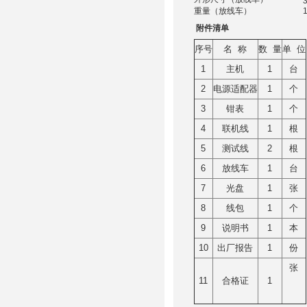
重量（放线车）
附件清单
序号
名 称
数 量
单 位
1
主机
1
台
2
电源适配器
1
个
3
钳表
1
个
4
联机线
1
根
5
测试线
2
根
6
放线车
1
台
7
光盘
1
张
8
线包
1
个
9
说明书
1
本
10
出厂报告
1
份
张
11
合格证
1