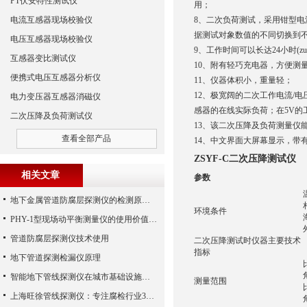
PT伏安特性测试仪
用；
电流互感器现场校验仪
8、二次负荷测试，采用钳型电
据测试对象数值的不同切换到
电压互感器现场校验仪
9、工作时间可以长达24小时(zu
互感器变比测试仪
10、附有轻巧充电器，方便测
便携式电压互感器分析仪
11、仪器体积小，重量轻；
12、极宽阔的二次工作电流/电
电力变压器互感器消磁仪
感器的在线实际负荷；在5V的
二次压降及负荷测试仪
13、该二次压降及负荷测量仪
查看全部产品
14、中文界面大屏幕显示，带有
ZSYF-C二次压降测试仪
相关文章
参数
地下金属管道防腐层探测仪的检测原理及方法
环境条件
PHY-1型现场动平衡测量仪的使用价值需求分析
管道防腐层探测仪技术使用
二次压降测试时仪器主要技术
指标
地下管道探测检漏仪原理
智能地下管线探测仪在城市基础设施中的应用
测量范围
上海旺徐管线探测仪：专注腐检行业30年