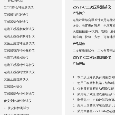
CT参数测试仪
ZSYF-C二次压降测试仪
CT/PT综合特性测试仪
产品简介
互感器特性测试仪
电能计量综合误差过大是电能
互感器综合测试仪
误差、电度表的误差、电压互
电流互感器参数测试仪
误差往往是zui大的。电能计
电流互感器参数分析仪
须准确、快速、方便、可靠地
变频互感器特性测试仪
产品别称
互感器暂态特性分析仪
二次压降测试仪、二次负荷测
ZSYF-C二次压降测试仪
电流互感器检验仪
产品特征
电流互感器特性分析仪
电流互感器特性测试仪
1、本二次压降及负荷测量仪
变频互感器测试仪
2、使用工程塑料机箱，结识
互感器分析仪
3、仪器具有量程自动切换功
互感器综合特性测试仪
4、采用电子式原理线路结合D
5、测量完毕，自动计算和负
伏安变比极性测试仪
6、采用大屏幕汉字液晶显示
CT伏安特性测试仪
7、采用大容量7.2V11A