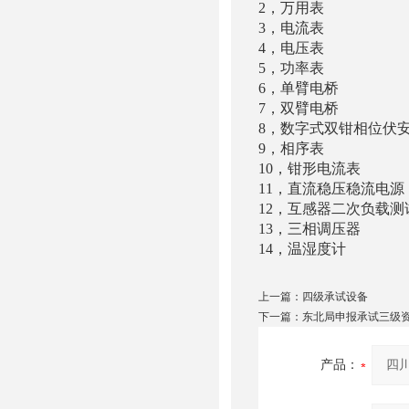
2，万用表 M
3，电流表 
4，电压表 
5，功率表 
6，单臂电桥 
7，双臂电桥 
8，数字式双钳相位伏
9，相序表 T
10，钳形电流表
11，直流稳压稳流电源
12，互感器二次负载
13，三相调压器 T
14，温湿度计
上一篇：
四级承试设备
下一篇：
东北局申报承试三级
产品：