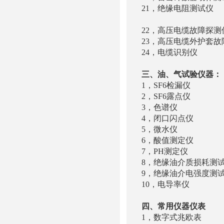
21，绝缘电阻测
绝缘
22，高压电缆故
23，高压电缆
24，电缆识别
三、油、气试验仪器：
1，SF6检漏仪
2，SF6露点仪 YT
3，色谱仪 ZH
4，闭口闪点仪 Z
5，微水仪 YTC4
6，酸值测定仪 Z
7，PH测定仪 
8，绝缘油介质损耗测
9，绝缘油介电强度测试
10，电导率仪 S
四、常用仪器仪表
1，数字式兆欧表 