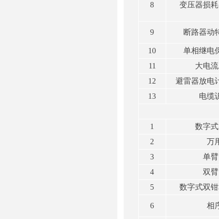
8
变压器损耗
9
断路器动
10
单相继电
11
大电流
12
避雷器放电
13
电缆
1
数字式
2
万
3
单臂
4
双臂
5
数字式双钳
6
相