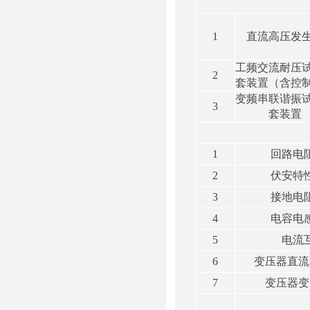
1
直流高压发
工频交流耐压
2
套装置（含控
变频串联谐振
3
套装置
1
回路电
2
伏安特
3
接地电
4
电容电
5
电流
6
变压器直流
7
变压器变