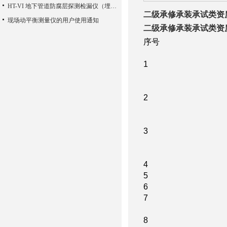
HT-VI 地下管道防腐层探测检漏仪（埋地管道音频检漏仪）
二级
承修承装承试类资
现场动平衡测量仪的用户使用通知
二级
承修承装承试类资
序号
1
2
3
4
5
6
7
8