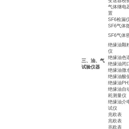
变送器校
气体继电
置
SF6检漏
SF6气体
SF6气体
绝缘油颗
仪
绝缘油色
三、油、气
绝缘油闭
试验仪器
绝缘油微
绝缘油酸
绝缘油P
绝缘油自
耗测量仪
绝缘油介
试仪
兆欧表
兆欧表
兆欧表