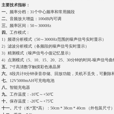
主要技术指标：
一、
频率分档：31个中心频率和常用频段
二、
音频放大增益：100dB内可调
三、
频率区间：50～3000Hz
四、
工作模式：
1）频谱分析模式（50～3000Hz范围的噪声信号实时显示）
2）滤波分析模式（各频段的噪声信号实时显示）
3）精测模式（噪声信号小值记忆显示）
4）点测模式（5、10、15、20、25、30分钟的时间-噪声信号
五、
7寸高清数字触摸彩色液晶屏
六、
8段共计8分钟录音存储、回放功能，关机不丢失，可删除
七、
12V5000mAH可充电电池
八、
智能充电器
九、
工作温度：-10℃～+50℃
十、
保存温度：-20℃～+75℃
十一、
尺寸（长*宽*高）：50cm * 38cm * 40cm （外包装尺寸