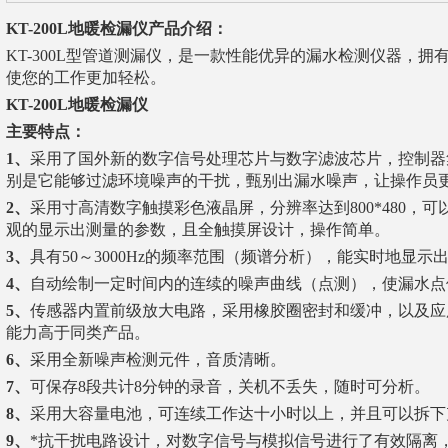
KT-200L地暖检漏仪
产品介绍：
KT-300L型管道测漏仪，是一款性能优异的漏水检测仪器，拥
使您的工作更加轻松。
KT-200L地暖检漏仪
主要特点：
1、
采用了国外新的数字信号处理芯片与数字滤波芯片，控制器
别是它能够过滤环境噪声的干扰，甄别出漏水噪声，让操作员
2、
采用寸高清数字触摸彩色液晶屏，分辨率达到800*480，
观的显示出测量的参数，且全触摸屏设计，操作简单。
3、
具有50～3000Hz的频率范围（频谱分析），能实时地显
4、
自动绘制一定时间内的连续的噪声曲线（点测），使漏水
5、
传感器内置前级放大电路，采用橡胶圈密封和缓冲，以及应
能力高于同类产品。
6、
采用全新噪声检测元件，音质清晰。
7、
可保存8段共计8分钟的录音，关机不丢失，随时可分析。
8、
采用大容量电池，可连续工作达十小时以上，并且可以拆
9、
*抗干扰电路设计，对数字信号与模拟信号进行了有效隔离