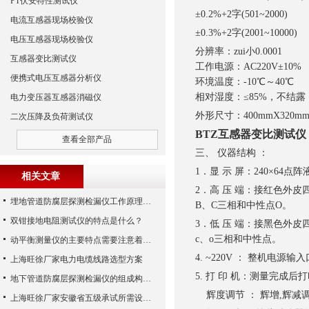
PT伏安特性测试仪
±0.2%+2字(501~2000)
电流互感器现场校验仪
±0.3%+2字(2001~10000)
电压互感器现场校验仪
分辨率：zui小0.0001
互感器变比测试仪
工作电源：AC220V±10% 
便携式电压互感器分析仪
环境温度：-10℃～40℃
相对湿度：≤85%，不结露
电力变压器互感器消磁仪
外形尺寸：400mmX320m
二次压降及负荷测试仪
BTZ互感器变比测试仪
查看全部产品
三、 仪器结构 ：
1．显 示 屏：240×6
相关文章
2．高 压 端：接红色外
埋地管道防腐层探测检漏仪工作原理与检测方法
B、C三相和中性点O。
双钳接地电阻测试仪的特点是什么？
3．低 压 端：接黑色外
c、o三相和中性点。
动平衡测量仪的主要特点需要注意着些什么呢
4. ~220V ： 整机电源
上海旺徐厂家电力电缆线路选型方案
5. 打 印 机：测量完成后
地下管道防腐层探测检漏仪的组成构造分析阐述要点
辉度调节 ： 辉增,辉减
上海旺徐厂家安徽省五级承试所需设备配置清单