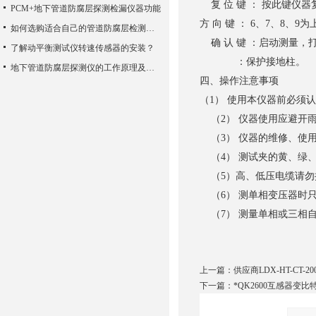
复 位 键 ： 按此键仪
PCM+地下管道防腐层探测检漏仪器功能
方 向 键 ： 6、7、8
如何选购适合自己的管道防腐层检测仪？
确 认 键 ：启动测量，
了解动平衡测试仪转速传感器的安装？
：保护接地柱。
地下管道防腐层探测仪的工作原理及其特点
四、操作注意事项
（1） 使用本仪器前必须
（2） 仪器使用应避开
（3） 仪器的维修、使
（4） 测试夹的黄、绿、
（5）高、低压电缆请勿
（6） 测单相变压器时
（7） 测量单相或三相
上一篇：
供应商LDX-HT-CT
下一篇：
*QK2600互感器变