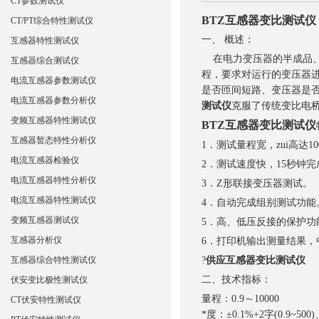
CT参数测试仪
BTZ互感器变比测试仪
CT/PT综合特性测试仪
一、 概述：
互感器特性测试仪
在电力变压器的半成品、
互感器综合测试仪
程，要求对运行的变压器
电流互感器参数测试仪
是否匝间短路、变压器是
电流互感器参数分析仪
测试仪
克服了传统变比电
变频互感器特性测试仪
BTZ互感器变比测试仪
互感器暂态特性分析仪
1．测试量程宽，zui高达10
电流互感器检验仪
2．测试速度快，15秒钟
电流互感器特性分析仪
3．Ζ形联接变压器测试。
电流互感器特性测试仪
4．自动完成组别测试功能
变频互感器测试仪
5．高、低压反接的保护
互感器分析仪
6．打印机输出测量结果，
互感器综合特性测试仪
?
供应互感器变比测试仪
二、技术指标：
伏安变比极性测试仪
量程：0.9～10000
CT伏安特性测试仪
*度：±0.1%+2字(0.9~500)