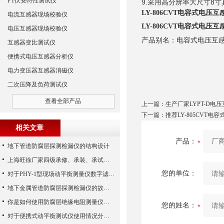
PT伏安特性测试仪
9.采用高分辨率大尺寸8
LY-806CVT电容式电压
电流互感器现场校验仪
LY-806CVT电容式电压
电压互感器现场校验仪
产品别名：电容式电压互
互感器变比测试仪
便携式电压互感器分析仪
电力变压器互感器消磁仪
二次压降及负荷测试仪
查看全部产品
上一篇：
生产厂家LYPT-D电
下一篇：
推荐LY-805CVT
相关文章
产品：
地下管道防腐层探测检漏仪的结构设计
上海旺徐厂家四级承修、承装、承试类资质主要试验设备配置表
您的单位：
对于PHY-1型现场动平衡测量仪数字滤波方法研究
地下金属管道防腐层探测检漏仪的故障诊断与维护
你是如何使用防腐层绝缘电阻测量仪的呢？
您的姓名：
对于便携式动平衡测试仪使用情况分析详解