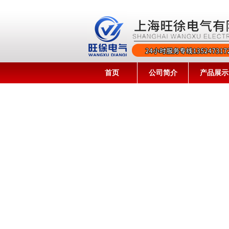
首页
公司简介
产品展示