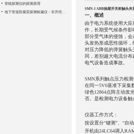
管线探测仪的探测原理
SMN-1 ABB抽屉开关柜触头
地下管道防腐层探测检漏仪：非开挖检测筑牢管道安全防线
一、概述
由于电力系统使用大应用
作，长期受气候条件影
部分受气体的侵蚀，会
头发热形成恶性循环，
对压力降低的弹簧触头
同，差别越大电流分布
电气设备造成事故。
SMN系列触点压力检测
在同一5V0基准下采
绿色12864点阵主动
否。是检测电力设备触
仪器工作方式：
按设置分“键测”、“自
开机由24LC64调入