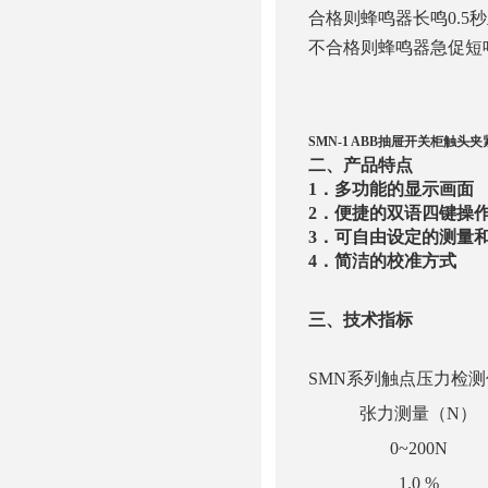
合格则蜂鸣器长鸣0.5
不合格则蜂鸣器急促短
SMN-1 ABB抽屉开关柜触头
二、产品特点
1．多功能的显示画面
2．便捷的双语四键操
3．可自由设定的测量
4．简洁的校准方式
三、技术指标
SMN系列触点压力检
张力测量（N）
0~200N
1.0 %