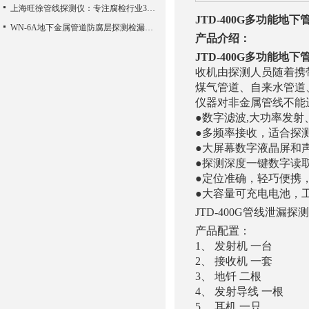
上海旺徐管线探测仪：专注腐检行业30年
JTD-400G多功能地
WN-6A地下金属管道防腐层探测检漏仪的一些原理方法体验检查报告
产品介绍：
JTD-400G多功能地
收机由探测人员随着携
煤气管道、自来水管道
仪器对非金属管线不能
●数字滤波,大功率发
●多频率接收，适合探
●大屏幕数字液晶屏和
●探测深度一键数字读
●定位准确，轻巧便携
●大容量可充电电池，
JTD-400G管线泄漏探
产品配置：
1、 发射机 一台
2、 接收机 一套
3、 地钎 二根
4、 发射导线 一根
5、 耳机 一只