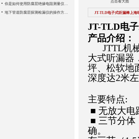
点击看大图
你是如何使用防腐层绝缘电阻测量仪的呢？
地下管道防腐层探测检漏仪的操作方法和注意事项
JT-TLD电子式听漏棒上海
JT-TLD
产品介绍：
JTTL机
大式听漏器
坪、松软地
深度达2米
主要特点:
■ 无放大
■ 三节分
确。