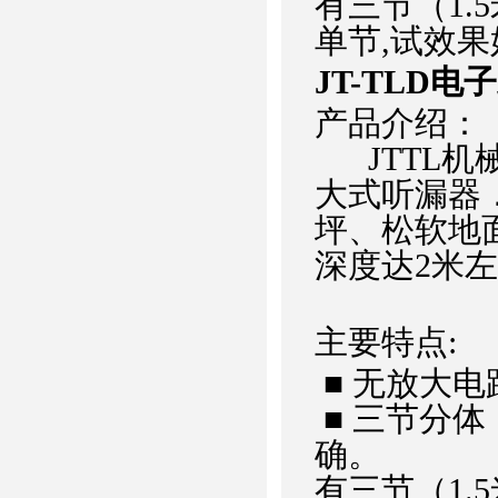
有三节（1.
单节,试效果
JT-TLD
产品介绍：
JTTL机
大式听漏器
坪、松软地
深度达2米
主要特点:
■ 无放大
■ 三节分
确。
有三节（1.