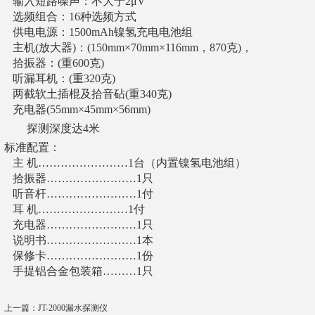
输入短路噪声：不大于2μV
选频组合：16种选频方式
供电电源：1500mAh镍氢充电电池组
主机(放大器)：(150mm×70mm×116mm，870克)，
拾振器：(重600克)
听漏耳机：(重320克)
两截软土插棍及拾音砧(重340克)
充电器(55mm×45mm×56mm)
探测深度达4米
标准配置：
主 机……………………1台（内置镍氢电池组）
拾振器……………………1只
听音杆……………………1付
耳 机……………………1付
充电器……………………1只
说明书……………………1本
保修卡……………………1份
手提铝合金包装箱………1只
上一篇：
JT-2000漏水探测仪