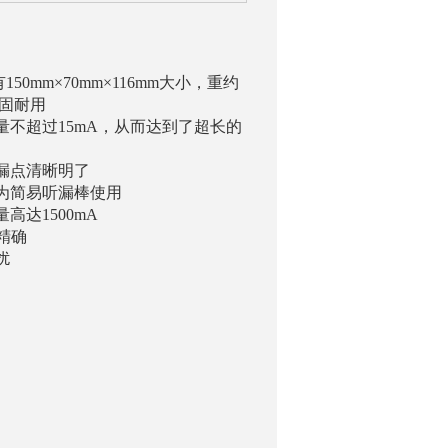
0mm×70mm×116mm大小，重约
坚固耐用
量不超过15mA，从而达到了超长的
断漏点清晰明了
做为简易听漏棒使用
高达1500mA
更精确
扰