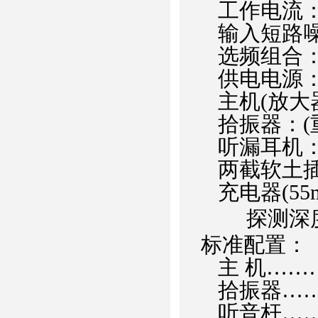
工作电流：
输入短路噪
选频组合：
供电电源：1
主机(放大器)
拾振器：(重
听漏耳机：(
两截软土插棍
充电器(55m
探测深度
标准配置：
主 机……
拾振器……
听音杆……