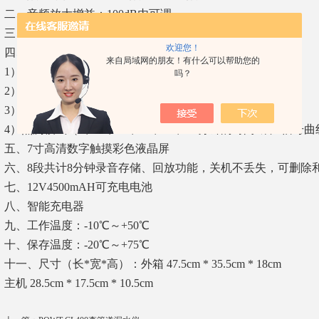
二、音频放大增益：100dB内可调
三、频率区间：50～3000Hz
欢迎您！
四、工作模式：
来自局域网的朋友！有什么可以帮助您的
1）频谱分析模式（50～3000Hz范围的噪声信号实时显示）
吗？
2）滤波分析模式（各频段的噪声信号实时显示）
3）精测模式（噪声信号小值记忆显示）
4）点测模式（5、10、15、20、25、30分钟的时间-噪声信号
五、7寸高清数字触摸彩色液晶屏
六、8段共计8分钟录音存储、回放功能，关机不丢失，可删除
七、12V4500mAH可充电电池
八、智能充电器
九、工作温度：-10℃～+50℃
十、保存温度：-20℃～+75℃
十一、尺寸（长*宽*高）：外箱 47.5cm * 35.5cm * 18cm
主机 28.5cm * 17.5cm * 10.5cm