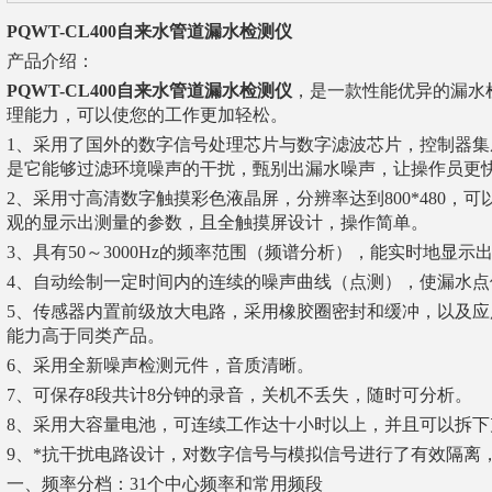
PQWT-CL400自来水管道漏水检测仪
产品介绍：
PQWT-CL400自来水管道漏水检测仪
，是一款性能优异的漏水
理能力，可以使您的工作更加轻松。
1、采用了国外的数字信号处理芯片与数字滤波芯片，控制器集
是它能够过滤环境噪声的干扰，甄别出漏水噪声，让操作员更
2、采用寸高清数字触摸彩色液晶屏，分辨率达到800*480，
观的显示出测量的参数，且全触摸屏设计，操作简单。
3、具有50～3000Hz的频率范围（频谱分析），能实时地显
4、自动绘制一定时间内的连续的噪声曲线（点测），使漏水
5、传感器内置前级放大电路，采用橡胶圈密封和缓冲，以及
能力高于同类产品。
6、采用全新噪声检测元件，音质清晰。
7、可保存8段共计8分钟的录音，关机不丢失，随时可分析。
8、采用大容量电池，可连续工作达十小时以上，并且可以拆
9、*抗干扰电路设计，对数字信号与模拟信号进行了有效隔离
一、频率分档：31个中心频率和常用频段