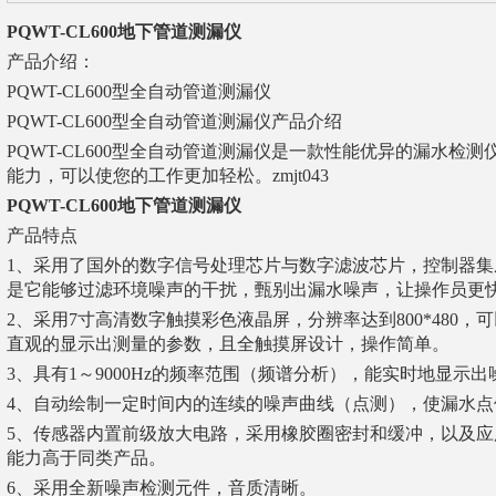
PQWT-CL600地下管道测漏仪
产品介绍：
PQWT-CL600型全自动管道测漏仪
PQWT-CL600型全自动管道测漏仪产品介绍
PQWT-CL600型全自动管道测漏仪是一款性能优异的漏水检
能力，可以使您的工作更加轻松。zmjt043
PQWT-CL600地下管道测漏仪
产品特点
1、采用了国外的数字信号处理芯片与数字滤波芯片，控制器集
是它能够过滤环境噪声的干扰，甄别出漏水噪声，让操作员更
2、采用7寸高清数字触摸彩色液晶屏，分辨率达到800*480，
直观的显示出测量的参数，且全触摸屏设计，操作简单。
3、具有1～9000Hz的频率范围（频谱分析），能实时地显示
4、自动绘制一定时间内的连续的噪声曲线（点测），使漏水
5、传感器内置前级放大电路，采用橡胶圈密封和缓冲，以及
能力高于同类产品。
6、采用全新噪声检测元件，音质清晰。