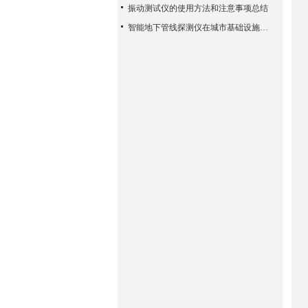
振动测试仪的使用方法和注意事项总结
智能地下管线探测仪在城市基础设施中的应用