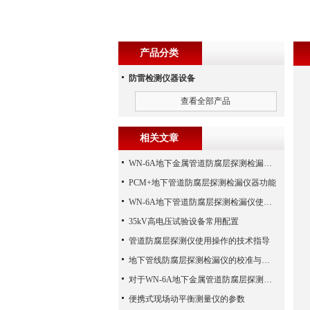
产品分类
防雷检测仪器设备
查看全部产品
相关文章
WN-6A地下金属管道防腐层探测检漏仪的一些结构特点详细介绍
PCM+地下管道防腐层探测检漏仪器功能
WN-6A地下管道防腐层探测检漏仪使用的特性存在哪些方面
35kV高电压试验设备常用配置
管道防腐层探测仪使用操作的技术指导
地下管线防腐层探测检漏仪的校准与日常维护方法
对于WN-6A地下金属管道防腐层探测检漏仪使用情况分析概述
便携式现场动平衡测量仪的参数