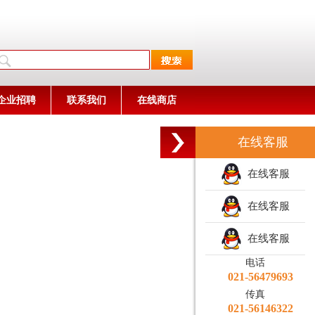
企业招聘
联系我们
在线商店
在线客服
在线客服
在线客服
在线客服
电话
021-56479693
传真
021-56146322