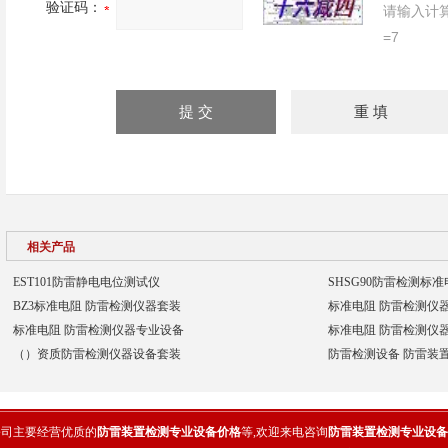
验证码：
请输入计
=7
相关产品
EST101防雷静电电位测试仪
SHSG90防雷检测标准
BZ3标准电阻 防雷检测仪器套装
标准电阻 防雷检测仪
标准电阻 防雷检测仪器专业设备
标准电阻 防雷检测仪
（）资质防雷检测仪器设备套装
防雷检测设备 防雷装
公司主要经营优质的
防雷装置检测专业设备价格
等,欢迎来电咨询
防雷装置检测专业设备