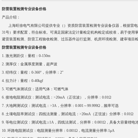
防雷装置检测专业设备价格
产品介绍：
上海旺徐电气有限公司提供专业（）资质防雷装置检测专业设备仪器，根据雷电
31号）要求配置，符合标准。可满足国家法定计量检定机构检定或校准，易于使用
避雷装置检测、防雷工程验收检测、过压器件运行监测、机房环境检测、建审项目
防雷装置检测专业设备价格
1. 激光测距仪：量程：0-150m
2. 测厚仪：金属厚度测量，超声波
3. 经纬仪：量程：0-360°，分辨率：2″
4. 拉力计：量程：0-40kgf
5. 可燃气体测试仪：适用气体：可燃气体
6. 接地电阻测试仪：测试电流：>20mA（正弦波），分辨率：0.01Ω
7. 大地网测试仪：测试电流：>3A，分辨率：0.001～99.999Ω，频率可选
8. 土壤电阻率测试仪：四线法测量，测试电流：>20mA（正弦波）分辨率：0.01Ω
9. 等电位测试仪：测试电流:≥1A，四线法测试，分辨率：0.001Ω，具备大容量锂电
10. 环路电阻测试仪：电阻测量分辨率：0.001Ω，电流测量分辨率:1μA