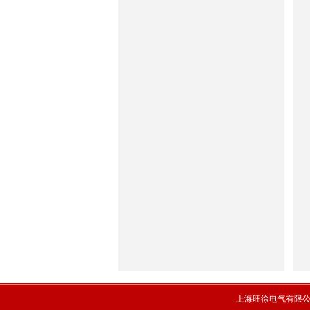
上海旺徐电气有限